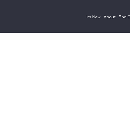
I'm New
About
Find 