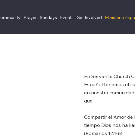
Community
Prayer
Sundays
Events
Get Involved
Ministerio Esp
En Servant's Church C
Español tenemos el ll
en nuestra comunidad,
que :
Compartir el Amor de 
tiempo Dios nos ha ll
(Romanos 12:1-8),